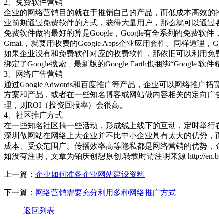
2、免费软件营销
企业的网络营销目的就在于推销自己的产品，而低成本高效的
业前期通过免费软件的方式，获得大量用户，那么就可以通过
免费软件做的最好的算是Google，Google有全系列的免费软件，著
Gmail，就要用收费的Google Apps企业应用套件。同样道
如果企业没有和免费软件对应的收费软件，那依旧可以利用免费软件
绑定了Google搜索，最新版的Google Earth也捆绑“Go
3、网络广告营销
通过Google Adwords和百度推广等产品，企业可以
方案和产品，或者在一些知名博客或网站做内容相关的定向广
理，则ROI（投资回报率）会很高。
4、社区推广方式
在一些知名社区搞一些活动，形成线上线下的互动，定时举行
深圳做网站在网络上大企业并不比中小企业具有太大的优势，
成本、受众范围广、传播效率高等隐私都是网络营销的优势，
如没有注明，文章为铂庆创想原创,转载时请注明来源 http://en.boonet.cn/
上一篇：
企业如何准备企业网站建设资料
下一篇：
网络营销需要充分利用多种网络推广方式
返回列表